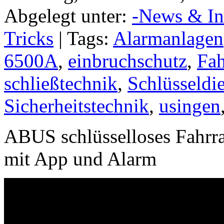
Abgelegt unter:
-News & In
Tricks
| Tags:
Alarmanlagen
6500A
,
einbruchschutz
,
Fah
schließtechnik
,
Schlüsseldi
Sicherheitstechnik
,
usingen
ABUS schlüsselloses Fahr
mit App und Alarm