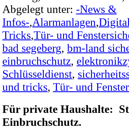
Abgelegt unter:
-News &
Infos-
,
Alarmanlagen
,
Digita
Tricks
,
Tür- und Fenstersic
bad segeberg
,
bm-land sich
einbruchschutz
,
elektronikz
Schlüsseldienst
,
sicherheit
und tricks
,
Tür- und Fenste
Für private Haushalte: St
Einbruchschutz.